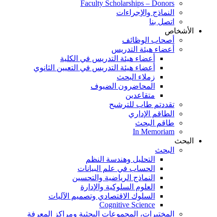
Faculty Scholarships – Donors
النماذج والإجراءات
اتصل بنا
الأشخاص
أصحاب الوظائف
أعضاء هيئة التدريس
أعضاء هيئة التدريس في الكلية
أعضاء هيئة التدريس في التعيين الثانوي
زملاء البحث
المحاضرون الضيوف
متقاعدين
تقددتم طاب للترشىح
الطاقم الإداري
طاقم البحث
In Memoriam
البحث
البحث
التحليل وهندسة النظم
الحساب في علم البيانات
النماذج الرياضية والتحسين
العلوم السلوكية والإدارة
السلوك الاقتصادي وتصميم الآليات
Cognitive Science
المختبرات، المجموعات البحثية ومراكز المعرفة