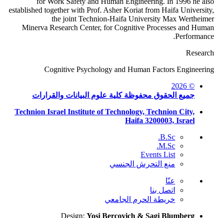
for Work Safety and Human Engineering. In 1996 he also
established together with Prof. Asher
Koriat
from
Haifa
University,
the joint
Technion-Haifa University Max Wertheimer
Minerva
Research
Center, for Cognitive Processes and Human
Performance.
Research
Cognitive Psychology and Human Factors Engineering
© 2026
جميع الحقوق محفوظة كلية علوم البيانات والقرارات
Technion Israel Institute of Technology, Technion City,
Haifa 3200003, Israel
B.Sc.
M.Sc.
Events List
منع التحرش الجنسي
عنّا
اتصل بنا
خريطة الحرم الجامعي
Design:
Yosi Bercovich & Sagi Blumberg