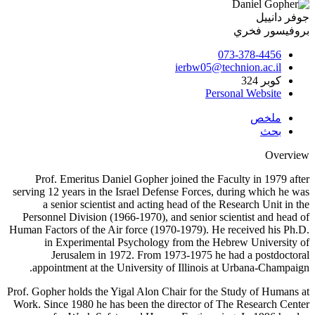
جوفر دانييل
بروفيسور فخري
073-378-4456
ierbw05@technion.ac.il
كوبر 324
Personal Website
ملخص
بحث
Overview
Prof.
Emeritus Daniel Gopher
joined the Faculty in
1979
a
fter
serving 12 years in the Israel
Defense
Forces, during which he was
a senior scientist and acting head of the Research Unit in the
Personnel Division (1966-1970), and senior scientist and head of
Human Factors of the Air force (1970-1979).
He received his
Ph.D.
in Experimental Psychology
from the
Hebrew University of
Jerusalem
in 1972.
From 1973-1975 he had a postdoctoral
.
appointment at the University of Illinois at Urbana-Champaign
Prof. Gopher
holds the Yigal Alon Chair for the Study of Humans at
Work. Since 1980 he has been the director of The Research Center