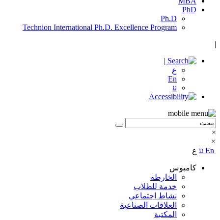
MBA
PhD
Ph.D
Technion International Ph.D. Excellence Program
|
|
ع
En
ע
×
×
En
ע
ع
كامبوس
الخارطة
خدمة للطلاب
نشاط اجتماعي
العلاقات الصناعية
المكتبة