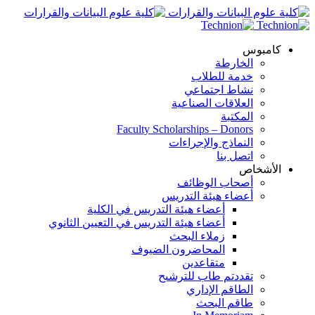
كامبوس
الخارطة
خدمة للطلاب
نشاط اجتماعي
العلاقات الصناعية
المكتبة
Faculty Scholarships – Donors
النماذج والإجراءات
اتصل بنا
الأشخاص
أصحاب الوظائف
أعضاء هيئة التدريس
أعضاء هيئة التدريس في الكلية
أعضاء هيئة التدريس في التعيين الثانوي
زملاء البحث
المحاضرون الضيوف
متقاعدين
تقددتم طاب للترشىح
الطاقم الإداري
طاقم البحث