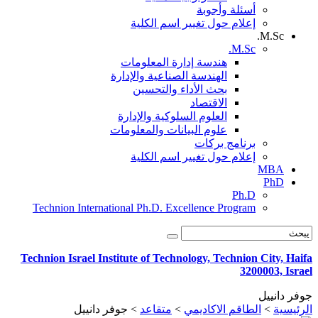
أسئلة وأجوبة
إعلام حول تغيير اسم الكلية
M.Sc.
M.Sc.
هندسة إدارة المعلومات
الهندسة الصناعية والإدارة
بحث الأداء والتحسين
الاقتصاد
العلوم السلوكية والإدارة
علوم البيانات والمعلومات
برنامج بركات
إعلام حول تغيير اسم الكلية
MBA
PhD
Ph.D
Technion International Ph.D. Excellence Program
Technion Israel Institute of Technology, Technion City, Haifa
3200003, Israel
جوفر دانييل
الرئيسية
>
الطاقم الاكاديمي
>
متقاعد
>
جوفر دانييل