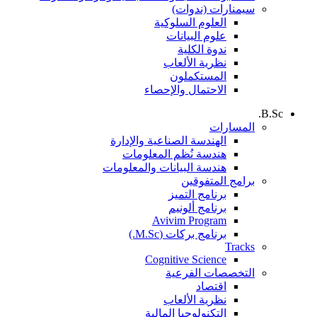
سيمنارات (ندوات)
العلوم السلوكية
علوم البيانات
ندوة الكلية
نظرية الألعاب
المستكملون
الاحتمال والإحصاء
B.Sc.
المسارات
الهندسة الصناعية والإدارة
هندسة نُظم المعلومات
هندسة البيانات والمعلومات
برامج المتفوقين
برنامج التميز
برنامج ألونيم
Avivim Program
برنامج بركات (M.Sc.)
Tracks
Cognitive Science
التخصصات الفرعية
اقتصاد
نظرية الألعاب
التكنولوجيا المالية