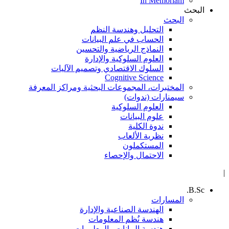
In Memoriam
البحث
البحث
التحليل وهندسة النظم
الحساب في علم البيانات
النماذج الرياضية والتحسين
العلوم السلوكية والإدارة
السلوك الاقتصادي وتصميم الآليات
Cognitive Science
المختبرات، المجموعات البحثية ومراكز المعرفة
سيمنارات (ندوات)
العلوم السلوكية
علوم البيانات
ندوة الكلية
نظرية الألعاب
المستكملون
الاحتمال والإحصاء
|
B.Sc.
المسارات
الهندسة الصناعية والإدارة
هندسة نُظم المعلومات
هندسة البيانات والمعلومات