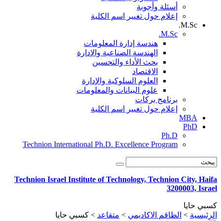
أسئلة وأجوبة
إعلام حول تغيير اسم الكلية
M.Sc.
M.Sc.
هندسة إدارة المعلومات
الهندسة الصناعية والإدارة
بحث الأداء والتحسين
الاقتصاد
العلوم السلوكية والإدارة
علوم البيانات والمعلومات
برنامج بركات
إعلام حول تغيير اسم الكلية
MBA
PhD
Ph.D
Technion International Ph.D. Excellence Program
Technion Israel Institute of Technology, Technion City, Haifa
3200003, Israel
كسبي حايا
الرئيسية
>
الطاقم الاكاديمي
>
متقاعد
>
كسبي حايا