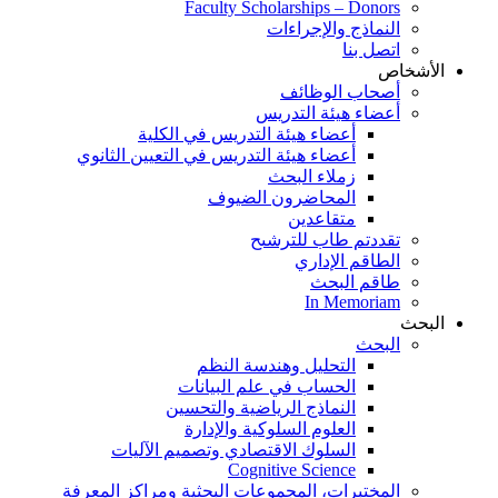
Faculty Scholarships – Donors
النماذج والإجراءات
اتصل بنا
الأشخاص
أصحاب الوظائف
أعضاء هيئة التدريس
أعضاء هيئة التدريس في الكلية
أعضاء هيئة التدريس في التعيين الثانوي
زملاء البحث
المحاضرون الضيوف
متقاعدين
تقددتم طاب للترشىح
الطاقم الإداري
طاقم البحث
In Memoriam
البحث
البحث
التحليل وهندسة النظم
الحساب في علم البيانات
النماذج الرياضية والتحسين
العلوم السلوكية والإدارة
السلوك الاقتصادي وتصميم الآليات
Cognitive Science
المختبرات، المجموعات البحثية ومراكز المعرفة