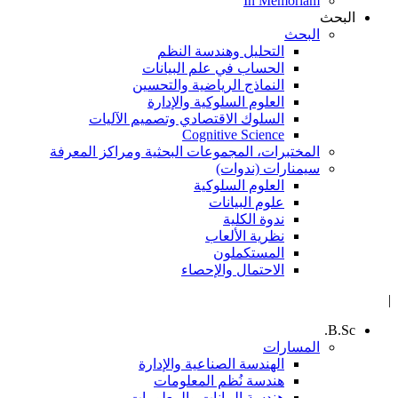
In Memoriam
البحث
البحث
التحليل وهندسة النظم
الحساب في علم البيانات
النماذج الرياضية والتحسين
العلوم السلوكية والإدارة
السلوك الاقتصادي وتصميم الآليات
Cognitive Science
المختبرات، المجموعات البحثية ومراكز المعرفة
سيمنارات (ندوات)
العلوم السلوكية
علوم البيانات
ندوة الكلية
نظرية الألعاب
المستكملون
الاحتمال والإحصاء
|
B.Sc.
المسارات
الهندسة الصناعية والإدارة
هندسة نُظم المعلومات
هندسة البيانات والمعلومات