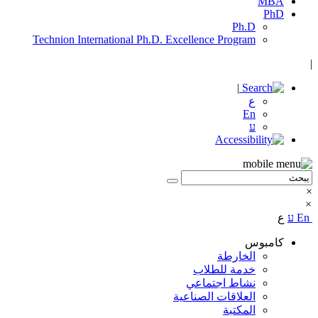
MBA
PhD
Ph.D
Technion International Ph.D. Excellence Program
|
|
ع
En
ע
×
×
En
ע
ع
كامبوس
الخارطة
خدمة للطلاب
نشاط اجتماعي
العلاقات الصناعية
المكتبة