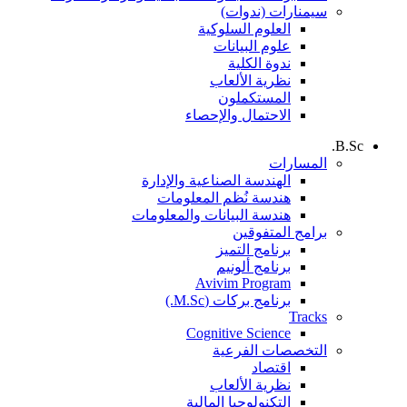
سيمنارات (ندوات)
العلوم السلوكية
علوم البيانات
ندوة الكلية
نظرية الألعاب
المستكملون
الاحتمال والإحصاء
B.Sc.
المسارات
الهندسة الصناعية والإدارة
هندسة نُظم المعلومات
هندسة البيانات والمعلومات
برامج المتفوقين
برنامج التميز
برنامج ألونيم
Avivim Program
برنامج بركات (M.Sc.)
Tracks
Cognitive Science
التخصصات الفرعية
اقتصاد
نظرية الألعاب
التكنولوجيا المالية