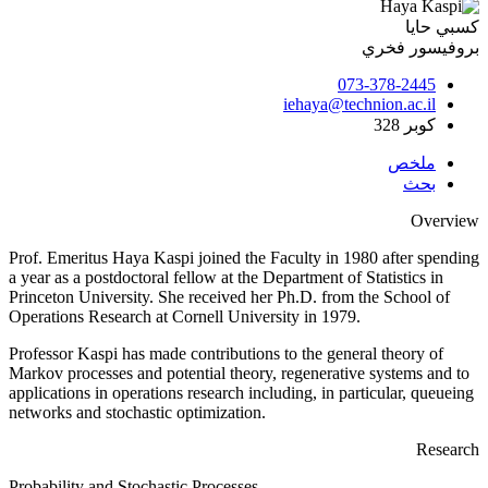
كسبي حايا
بروفيسور فخري
073-378-2445
iehaya@technion.ac.il
كوبر 328
ملخص
بحث
Overview
Prof
.
Emeritus
Haya
Kaspi
joined the Faculty in 1980 a
fter spending
a year as a postdoctoral fellow at the Department of Statistics in
Princeton University
. She
received her Ph.D. from the School of
Operations Research at Cornell University in 1979
.
Professor
Kaspi
has made contributions to the general theory of
Markov processes and potential theory, regenerative systems and to
applications in operations research including, in particular, queueing
networks and stochastic optimization
.
Research
Probability and Stochastic Processes