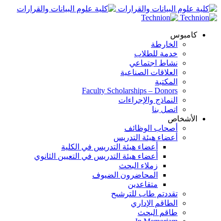
كامبوس
الخارطة
خدمة للطلاب
نشاط اجتماعي
العلاقات الصناعية
المكتبة
Faculty Scholarships – Donors
النماذج والإجراءات
اتصل بنا
الأشخاص
أصحاب الوظائف
أعضاء هيئة التدريس
أعضاء هيئة التدريس في الكلية
أعضاء هيئة التدريس في التعيين الثانوي
زملاء البحث
المحاضرون الضيوف
متقاعدين
تقددتم طاب للترشىح
الطاقم الإداري
طاقم البحث