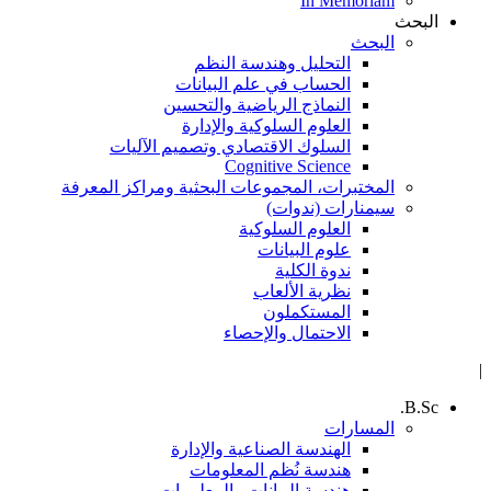
In Memoriam
البحث
البحث
التحليل وهندسة النظم
الحساب في علم البيانات
النماذج الرياضية والتحسين
العلوم السلوكية والإدارة
السلوك الاقتصادي وتصميم الآليات
Cognitive Science
المختبرات، المجموعات البحثية ومراكز المعرفة
سيمنارات (ندوات)
العلوم السلوكية
علوم البيانات
ندوة الكلية
نظرية الألعاب
المستكملون
الاحتمال والإحصاء
|
B.Sc.
المسارات
الهندسة الصناعية والإدارة
هندسة نُظم المعلومات
هندسة البيانات والمعلومات