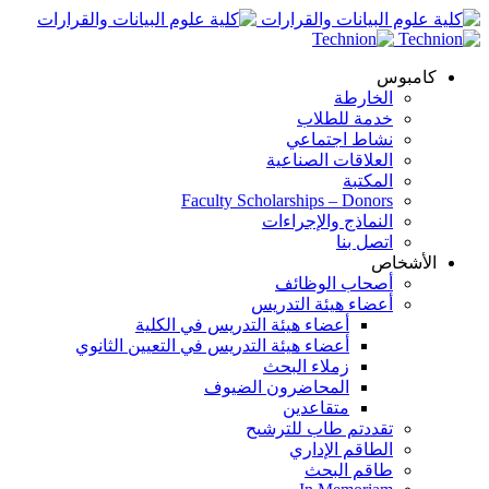
كامبوس
الخارطة
خدمة للطلاب
نشاط اجتماعي
العلاقات الصناعية
المكتبة
Faculty Scholarships – Donors
النماذج والإجراءات
اتصل بنا
الأشخاص
أصحاب الوظائف
أعضاء هيئة التدريس
أعضاء هيئة التدريس في الكلية
أعضاء هيئة التدريس في التعيين الثانوي
زملاء البحث
المحاضرون الضيوف
متقاعدين
تقددتم طاب للترشىح
الطاقم الإداري
طاقم البحث