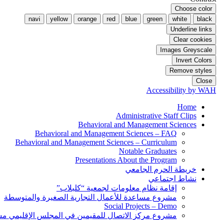
Choose color
navi
yellow
orange
red
blue
green
white
black
Underline links
Clear cookies
Images Greyscale
Invert Colors
Remove styles
Close
Accessibility by WAH
Home
Administrative Staff Clips
Behavioral and Management Sciences
Behavioral and Management Sciences – FAQ
Behavioral and Management Sciences – Curriculum
Notable Graduates
Presentations About the Program
خريطة الحرم الجامعي
نشاط اجتماعي
إقامة نظام معلومات لجمعية “كلبلاب”
مشروع مساعدة للأعمال التجارية الصغيرة والمتوسطة
Social Projects – Demo
مشروع مركز الاتصال للمقيمين في المجلس الإقليمي 