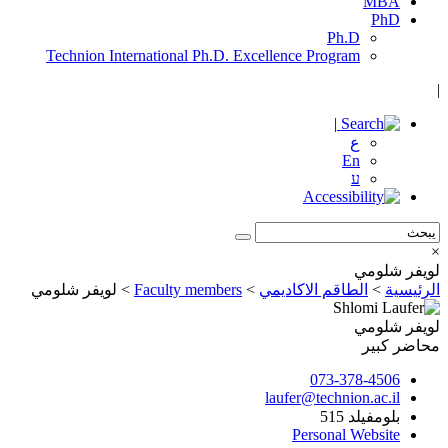
MBA
PhD
Ph.D
Technion International Ph.D. Excellence Program
|
|
ع
En
ע
×
لويفر شلومي
الرئيسية
>
الطاقم الاكاديمي
>
Faculty members
>
لويفر شلومي
لويفر شلومي
محاضر كبير
073-378-4506
laufer@technion.ac.il
بلومفيلد 515
Personal Website