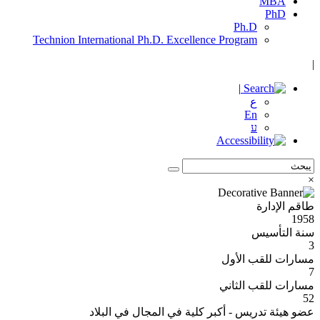
MBA
PhD
Ph.D
Technion International Ph.D. Excellence Program
|
|
ع
En
ע
×
طاقم الإدارة
1958
سنة التأسيس
3
مسارات للقب الأول
7
مسارات للقب الثاني
52
عضو هيئة تدريس - أكبر كلية في المجال في البلاد