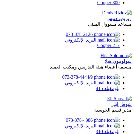
Cooper 300
ريزوب دنيس
مساعد مسؤول المبنى
073-378-2126
البريد الإلكتروني
Cooper 217
سولومون هيلا
منسقة أعضاء هيئة التدريس ومكتب العميد
073-378-4444/9
البريد الإلكتروني
بلومفيلد 415
شوڨل ايلي
مدير قسم الحوسبة
073-378-4386
البريد الإلكتروني
بلومفيلد 310