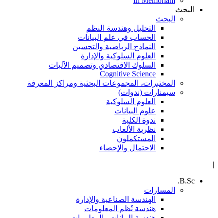
In Memoriam
البحث
البحث
التحليل وهندسة النظم
الحساب في علم البيانات
النماذج الرياضية والتحسين
العلوم السلوكية والإدارة
السلوك الاقتصادي وتصميم الآليات
Cognitive Science
المختبرات، المجموعات البحثية ومراكز المعرفة
سيمنارات (ندوات)
العلوم السلوكية
علوم البيانات
ندوة الكلية
نظرية الألعاب
المستكملون
الاحتمال والإحصاء
|
B.Sc.
المسارات
الهندسة الصناعية والإدارة
هندسة نُظم المعلومات
هندسة البيانات والمعلومات