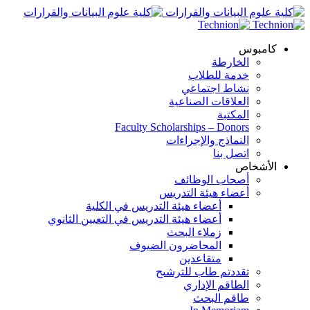
كامبوس
الخارطة
خدمة للطلاب
نشاط اجتماعي
العلاقات الصناعية
المكتبة
Faculty Scholarships – Donors
النماذج والإجراءات
اتصل بنا
الأشخاص
أصحاب الوظائف
أعضاء هيئة التدريس
أعضاء هيئة التدريس في الكلية
أعضاء هيئة التدريس في التعيين الثانوي
زملاء البحث
المحاضرون الضيوف
متقاعدين
تقددتم طاب للترشىح
الطاقم الإداري
طاقم البحث