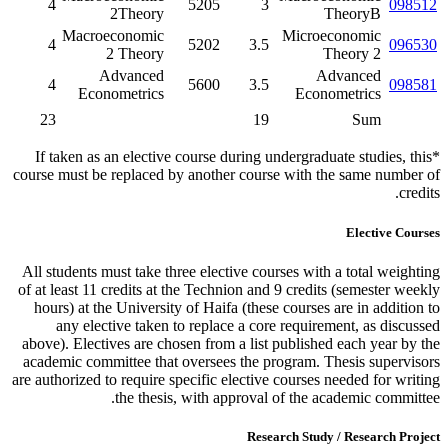
4
5205
3
098512
2
Theory
TheoryB
Macroeconomic
Microeconomic
4
5202
3.5
096530
2
Theory
Theory 2
Advanced
Advanced
4
5600
3.5
098581
Econometrics
Econometrics
23
19
Sum
*If taken as an elective course during undergraduate studies, this
course must be replaced by another course with the same number of
credits.
Elective Courses
All students must take three elective courses with a total weighting
of at least 11 credits at the Technion and 9 credits (semester weekly
hours) at the University of Haifa (these courses are in addition to
any elective taken to replace a core requirement, as discussed
above). Electives are chosen from a list published each year by the
academic committee that oversees the program. Thesis supervisors
are authorized to require specific elective courses needed for writing
the thesis, with approval of the academic committee.
Research Study / Research Project