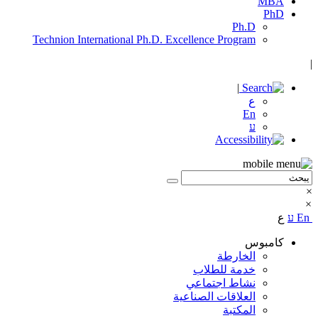
MBA
PhD
Ph.D
Technion International Ph.D. Excellence Program
|
|
ع
En
ע
×
×
En
ע
ع
كامبوس
الخارطة
خدمة للطلاب
نشاط اجتماعي
العلاقات الصناعية
المكتبة