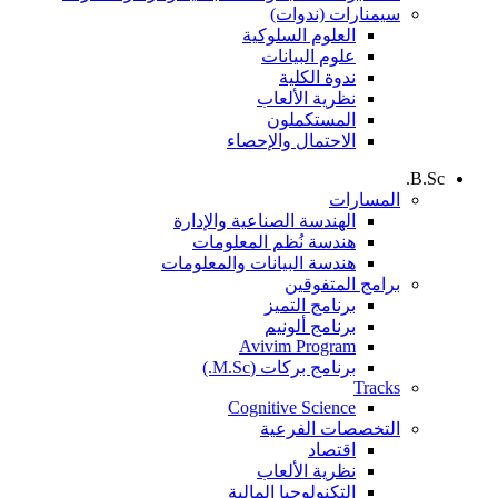
سيمنارات (ندوات)
العلوم السلوكية
علوم البيانات
ندوة الكلية
نظرية الألعاب
المستكملون
الاحتمال والإحصاء
B.Sc.
المسارات
الهندسة الصناعية والإدارة
هندسة نُظم المعلومات
هندسة البيانات والمعلومات
برامج المتفوقين
برنامج التميز
برنامج ألونيم
Avivim Program
برنامج بركات (M.Sc.)
Tracks
Cognitive Science
التخصصات الفرعية
اقتصاد
نظرية الألعاب
التكنولوجيا المالية