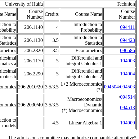
University of Haifa
Technion
Course
Course
se Name
Credits
Course Name
Number
Number
uction to
Introduction to
206.1140
4
094411
obability
‘
Probability
uction to
Introduction to
206.1130
3.5
094423
Statistics
Statistics
ometrics
206.2820
3.5
Econometrics
096586
nitesimal
Differential and
206.1170
5
104003
matics a
Integral Calculus 1
nitesimal
Differential and
206.2290
5
104004
matics b
Integral Calculus 2
1+2
Microeconomics
onomics
206.2010/20
3.5/3.5
094504
/
094503
(*)
/
094514
Macroeconomics
/
onomics
206.2030/40
3.5/3.5
Dynamic
094513
(*)
Macroeconomics
uction to
4.5
Linear Algebra 1
104009
ar models
*The admissions committee may authorize comparable alternative