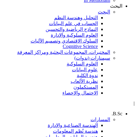
In Memoriam
البحث
البحث
التحليل وهندسة النظم
الحساب في علم البيانات
النماذج الرياضية والتحسين
العلوم السلوكية والإدارة
السلوك الاقتصادي وتصميم الآليات
Cognitive Science
المختبرات، المجموعات البحثية ومراكز المعرفة
سيمنارات (ندوات)
العلوم السلوكية
علوم البيانات
ندوة الكلية
نظرية الألعاب
المستكملون
الاحتمال والإحصاء
|
B.Sc.
المسارات
الهندسة الصناعية والإدارة
هندسة نُظم المعلومات
هندسة البيانات والمعلومات