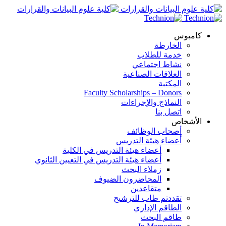
كامبوس
الخارطة
خدمة للطلاب
نشاط اجتماعي
العلاقات الصناعية
المكتبة
Faculty Scholarships – Donors
النماذج والإجراءات
اتصل بنا
الأشخاص
أصحاب الوظائف
أعضاء هيئة التدريس
أعضاء هيئة التدريس في الكلية
أعضاء هيئة التدريس في التعيين الثانوي
زملاء البحث
المحاضرون الضيوف
متقاعدين
تقددتم طاب للترشىح
الطاقم الإداري
طاقم البحث