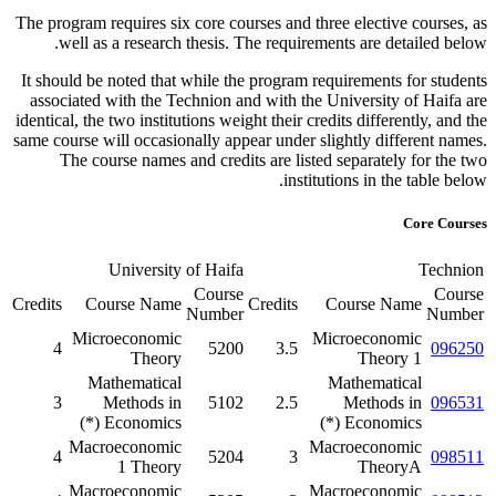
The program requires six core courses and three elective courses, as
well as a research thesis. The requirements are detailed below.
It should be noted that while the program requirements for students
associated with the Technion and with the University of Haifa are
identical, the two institutions weight their credits differently, and the
same course will occasionally appear under slightly different names.
The course names and credits are listed separately for the two
institutions in the table below.
Core Courses
University of Haifa
Technion
Course
Course
Credits
Course Name
Credits
Course Name
Number
Number
Microeconomic
Microeconomic
4
5200
3.5
096250
Theory
Theory 1
Mathematical
Mathematical
3
Methods in
5102
2.5
Methods in
096531
(*)
Economics
(*)
Economics
Macroeconomic
Macroeconomic
4
5204
3
098511
1
Theory
TheoryA
Macroeconomic
Macroeconomic