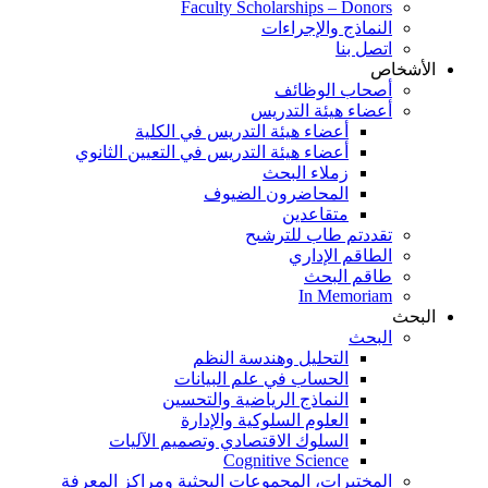
Faculty Scholarships – Donors
النماذج والإجراءات
اتصل بنا
الأشخاص
أصحاب الوظائف
أعضاء هيئة التدريس
أعضاء هيئة التدريس في الكلية
أعضاء هيئة التدريس في التعيين الثانوي
زملاء البحث
المحاضرون الضيوف
متقاعدين
تقددتم طاب للترشىح
الطاقم الإداري
طاقم البحث
In Memoriam
البحث
البحث
التحليل وهندسة النظم
الحساب في علم البيانات
النماذج الرياضية والتحسين
العلوم السلوكية والإدارة
السلوك الاقتصادي وتصميم الآليات
Cognitive Science
المختبرات، المجموعات البحثية ومراكز المعرفة