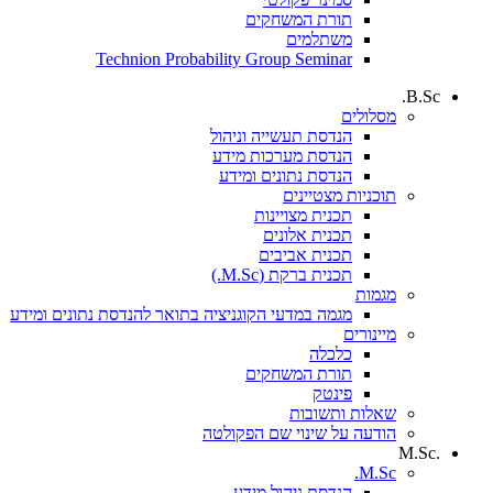
תורת המשחקים
משתלמים
Technion Probability Group Seminar
B.Sc.
מסלולים
הנדסת תעשייה וניהול
הנדסת מערכות מידע
הנדסת נתונים ומידע
תוכניות מצטיינים
תכנית מצויינות
תכנית אלונים
תכנית אביבים
תכנית ברקת (M.Sc.)
מגמות
מגמה במדעי הקוגניציה בתואר להנדסת נתונים ומידע
מיינורים
כלכלה
תורת המשחקים
פינטק
שאלות ותשובות
הודעה על שינוי שם הפקולטה
.M.Sc
M.Sc.
הנדסת ניהול מידע