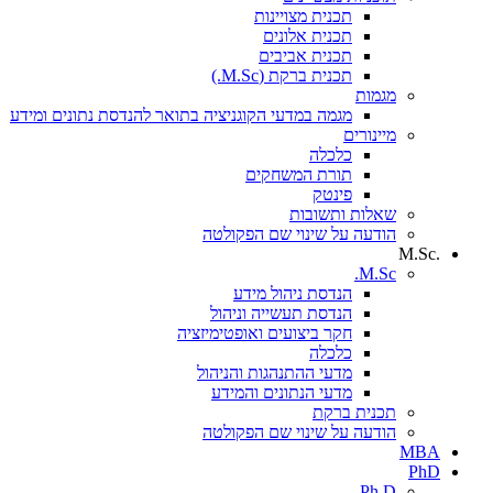
תכנית מצויינות
תכנית אלונים
תכנית אביבים
תכנית ברקת (M.Sc.)
מגמות
מגמה במדעי הקוגניציה בתואר להנדסת נתונים ומידע
מיינורים
כלכלה
תורת המשחקים
פינטק
שאלות ותשובות
הודעה על שינוי שם הפקולטה
.M.Sc
M.Sc.
הנדסת ניהול מידע
הנדסת תעשייה וניהול
חקר ביצועים ואופטימיזציה
כלכלה
מדעי ההתנהגות והניהול
מדעי הנתונים והמידע
תכנית ברקת
הודעה על שינוי שם הפקולטה
MBA
PhD
Ph.D