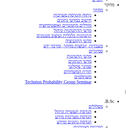
מחקר
מחקר
ניתוח והנדסת מערכות
חישוב במדעי נתונים
מודלים מתמטיים ואופטימיזציה
מדעי ההתנהגות וניהול
התנהגות כלכלית ועיצוב מנגנונים
מדעי הקוגניציה
מעבדות, קבוצות מחקר, ומרכזי ידע
סמינרים
מדעי התנהגות
מדעי הנתונים
סמינר פקולטי
תורת המשחקים
משתלמים
Technion Probability Group Seminar
|
B.Sc.
מסלולים
הנדסת תעשייה וניהול
הנדסת מערכות מידע
הנדסת נתונים ומידע
תוכניות מצטיינים