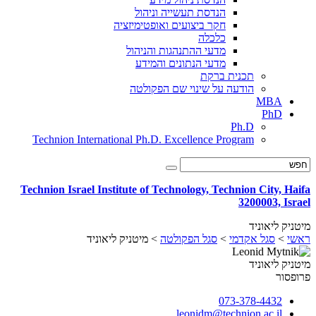
הנדסת תעשייה וניהול
חקר ביצועים ואופטימיזציה
כלכלה
מדעי ההתנהגות והניהול
מדעי הנתונים והמידע
תכנית ברקת
הודעה על שינוי שם הפקולטה
MBA
PhD
Ph.D
Technion International Ph.D. Excellence Program
Technion Israel Institute of Technology, Technion City, Haifa
3200003, Israel
מיטניק ליאוניד
ראשי
>
סגל אקדמי
>
סגל הפקולטה
>
מיטניק ליאוניד
מיטניק ליאוניד
פרופסור
073-378-4432
leonidm@technion.ac.il