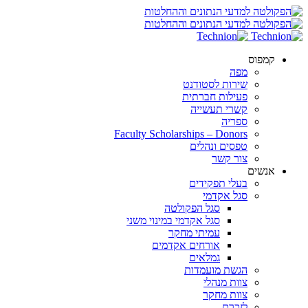
קמפוס
מפה
שירות לסטודנט
פעילות חברתית
קשרי תעשייה
ספריה
Faculty Scholarships – Donors
טפסים ונהלים
צור קשר
אנשים
בעלי תפקידים
סגל אקדמי
סגל הפקולטה
סגל אקדמי במינוי משני
עמיתי מחקר
אורחים אקדמים
גמלאים
הגשת מועמדות
צוות מנהלי
צוות מחקר
לזכרם