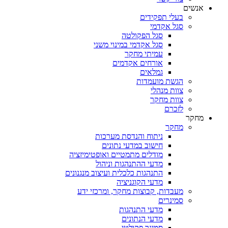
אנשים
בעלי תפקידים
סגל אקדמי
סגל הפקולטה
סגל אקדמי במינוי משני
עמיתי מחקר
אורחים אקדמים
גמלאים
הגשת מועמדות
צוות מנהלי
צוות מחקר
לזכרם
מחקר
מחקר
ניתוח והנדסת מערכות
חישוב במדעי נתונים
מודלים מתמטיים ואופטימיזציה
מדעי ההתנהגות וניהול
התנהגות כלכלית ועיצוב מנגנונים
מדעי הקוגניציה
מעבדות, קבוצות מחקר, ומרכזי ידע
סמינרים
מדעי התנהגות
מדעי הנתונים
סמינר פקולטי