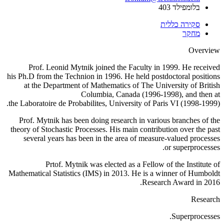
בלומפילד 403
סקירה כללית
מחקר
Overview
Prof. Leonid
Mytnik
joined the Faculty in 1999.
H
e received
his
Ph.D
from the Technion
in 1996
. He held postdoctoral positions
at the Department of Mathematics of The University of British
Columbia, Canada (1996-1998), and then at
the
Laboratoire
de
Probabilites
, University of Paris VI (1998-1999).
Prof.
Mytnik
has been doing research in various branches of the
theory of Stochastic Processes. His main contribution over the past
several years has been in the area of measure-valued processes
.
or
superprocesses
Prtof
.
Mytnik
was elected as a Fellow of the Institute of
Mathematical Statistics (IMS) in 2013. He is a winner of Humboldt
Research Award in 2016.
Research
.
Superprocesses