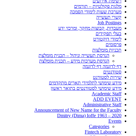
רשימת אירועים
מלגות פקולטיות – תורמים
מערכת שעות לימודי הסמכה
קשרי תעשייה
Job Postings
מעבדות, קבוצות מחקר, ומרכזי ידע
בעלי תפקידים
לימודי דוקטורט
פרסומים
תכניות מומלצות
הנדסת תעשייה וניהול – תכנית מומלצת
הנדסת מערכות מידע – תכנית מומלצת
דף לדוגמה דף לדוגמה
סטודנטים
שירות לסטודנט
מידע שימושי לתלמידי תארים מתקדמים
מידע שימושי לסטודנטים בתואר ראשון
Academic Staff
ADD EVENT
Administrative Staff
Announcement of New Name for the Faculty
Dmitry (Dima) Ioffe 1963 – 2020
Events
Categories
Fintech Laboratory