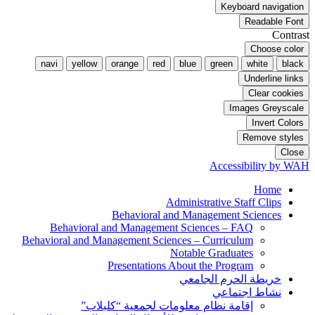
Keyboard navigation
Readable Font
Contrast
Choose color
navi
yellow
orange
red
blue
green
white
black
Underline links
Clear cookies
Images Greyscale
Invert Colors
Remove styles
Close
Accessibility by WAH
Home
Administrative Staff Clips
Behavioral and Management Sciences
Behavioral and Management Sciences – FAQ
Behavioral and Management Sciences – Curriculum
Notable Graduates
Presentations About the Program
خريطة الحرم الجامعي
نشاط اجتماعي
إقامة نظام معلومات لجمعية “كلبلاب”