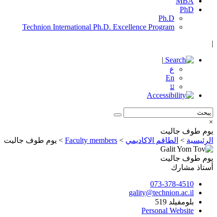
MBA
PhD
Ph.D
Technion International Ph.D. Excellence Program
|
|
ع
En
ע
×
يوم طوف جاليت
الرئيسية
>
الطاقم الاكاديمي
>
Faculty members
>
يوم طوف جاليت
يوم طوف جاليت
أستاذ مشارك
073-378-4510
gality@technion.ac.il
بلومفيلد 519
Personal Website