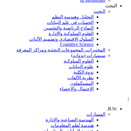
In Memoriam
البحث
البحث
التحليل وهندسة النظم
الحساب في علم البيانات
النماذج الرياضية والتحسين
العلوم السلوكية والإدارة
السلوك الاقتصادي وتصميم الآليات
Cognitive Science
المختبرات، المجموعات البحثية ومراكز المعرفة
سيمنارات (ندوات)
العلوم السلوكية
علوم البيانات
ندوة الكلية
نظرية الألعاب
المستكملون
الاحتمال والإحصاء
|
B.Sc.
المسارات
الهندسة الصناعية والإدارة
هندسة نُظم المعلومات
هندسة البيانات والمعلومات