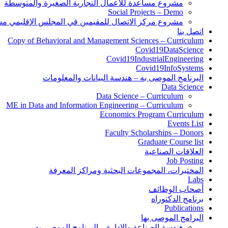
مشروع مساعدة للأعمال التجارية الصغيرة والمتوسطة
Social Projects – Demo
مشروع مركز الاتصال للمقيمين في المجلس الإقليمي 
اتصل بنا
Copy of Behavioral and Management Sciences – Curriculum
Covid19DataScience
Covid19IndustrialEngineering
Covid19InfoSystems
البرنامج الموصى به – هندسة البيانات والمعلومات
Data Science
Data Science – Curriculum
ME in Data and Information Engineering – Curriculum
Economics Program Curriculum
Events List
Faculty Scholarships – Donors
Graduate Course list
العلاقات الصناعية
Job Posting
المختبرات، المجموعات البحثية ومراكز المعرفة
Labs
أصحاب الوظائف
برنامج الدكتوراه
Publications
البرامج الموصى بها
هندسة الصناعة والإدارة – البرنامج الموصى به