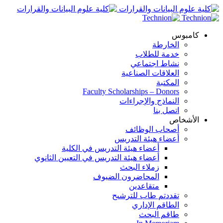
كامبوس
الخارطة
خدمة للطلاب
نشاط اجتماعي
العلاقات الصناعية
المكتبة
Faculty Scholarships – Donors
النماذج والإجراءات
اتصل بنا
الأشخاص
أصحاب الوظائف
أعضاء هيئة التدريس
أعضاء هيئة التدريس في الكلية
أعضاء هيئة التدريس في التعيين الثانوي
زملاء البحث
المحاضرون الضيوف
متقاعدين
تقددتم طاب للترشىح
الطاقم الإداري
طاقم البحث