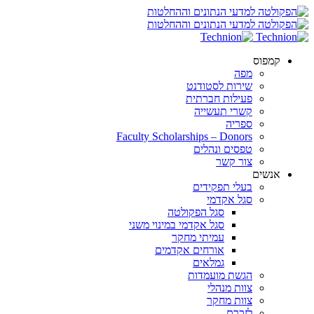
קמפוס
מפה
שירות לסטודנט
פעילות חברתית
קשרי תעשייה
ספריה
Faculty Scholarships – Donors
טפסים ונהלים
צור קשר
אנשים
בעלי תפקידים
סגל אקדמי
סגל הפקולטה
סגל אקדמי במינוי משני
עמיתי מחקר
אורחים אקדמים
גמלאים
הגשת מועמדות
צוות מנהלי
צוות מחקר
לזכרם