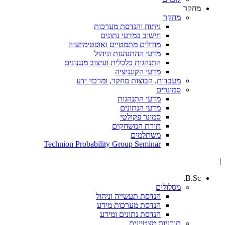
מחקר
מחקר
ניתוח והנדסת מערכות
חישוב במדעי נתונים
מודלים מתמטיים ואופטימיזציה
מדעי ההתנהגות וניהול
התנהגות כלכלית ועיצוב מנגנונים
מדעי הקוגניציה
מעבדות, קבוצות מחקר, ומרכזי ידע
סמינרים
מדעי התנהגות
מדעי הנתונים
סמינר פקולטי
תורת המשחקים
משתלמים
Technion Probability Group Seminar
|
B.Sc.
מסלולים
הנדסת תעשייה וניהול
הנדסת מערכות מידע
הנדסת נתונים ומידע
תוכניות מצטיינים