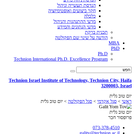
הנדסת תעשייה וניהול
חקר ביצועים ואופטימיזציה
כלכלה
מדעי ההתנהגות והניהול
מדעי הנתונים והמידע
תכנית ברקת
הודעה על שינוי שם הפקולטה
MBA
PhD
Ph.D
Technion International Ph.D. Excellence Program
Technion Israel Institute of Technology, Technion City, Haifa
3200003, Israel
יום טוב גלית
ראשי
>
סגל אקדמי
>
סגל הפקולטה
>
יום טוב גלית
יום טוב גלית
פרופסור חבר
073-378-4510
gality@technion.ac.il