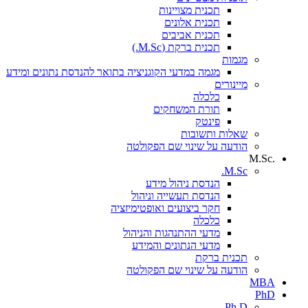
תכנית מצויינות
תכנית אלונים
תכנית אביבים
תכנית ברקת (M.Sc.)
מגמות
מגמה במדעי הקוגניציה בתואר להנדסת נתונים ומידע
מיינורים
כלכלה
תורת המשחקים
פינטק
שאלות ותשובות
הודעה על שינוי שם הפקולטה
.M.Sc
M.Sc.
הנדסת ניהול מידע
הנדסת תעשייה וניהול
חקר ביצועים ואופטימיזציה
כלכלה
מדעי ההתנהגות והניהול
מדעי הנתונים והמידע
תכנית ברקת
הודעה על שינוי שם הפקולטה
MBA
PhD
Ph.D