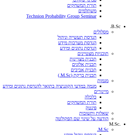
תורת המשחקים
משתלמים
Technion Probability Group Seminar
B.Sc.
מסלולים
הנדסת תעשייה וניהול
הנדסת מערכות מידע
הנדסת נתונים ומידע
תוכניות מצטיינים
תכנית מצויינות
תכנית אלונים
תכנית אביבים
תכנית ברקת (M.Sc.)
מגמות
מגמה במדעי הקוגניציה בתואר להנדסת נתונים ומידע
מיינורים
כלכלה
תורת המשחקים
פינטק
שאלות ותשובות
הודעה על שינוי שם הפקולטה
.M.Sc
M.Sc.
הנדסת ניהול מידע