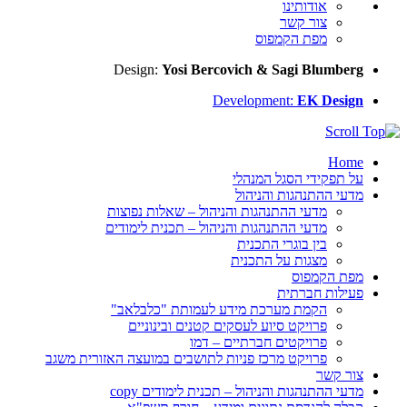
אודותינו
צור קשר
מפת הקמפוס
Design:
Yosi Bercovich & Sagi Blumberg
Development:
EK Design
Home
על תפקידי הסגל המנהלי
מדעי ההתנהגות והניהול
מדעי ההתנהגות והניהול – שאלות נפוצות
מדעי ההתנהגות והניהול – תכנית לימודים
בין בוגרי התכנית
מצגות על התכנית
מפת הקמפוס
פעילות חברתית
הקמת מערכת מידע לעמותת "כלבלאב"
פרויקט סיוע לעסקים קטנים ובינוניים
פרויקטים חברתיים – דמו
פרויקט מרכז פניות לתושבים במועצה האזורית משגב
צור קשר
מדעי ההתנהגות והניהול – תכנית לימודים copy