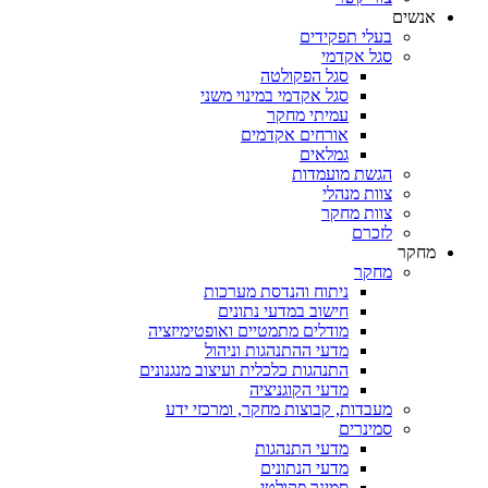
אנשים
בעלי תפקידים
סגל אקדמי
סגל הפקולטה
סגל אקדמי במינוי משני
עמיתי מחקר
אורחים אקדמים
גמלאים
הגשת מועמדות
צוות מנהלי
צוות מחקר
לזכרם
מחקר
מחקר
ניתוח והנדסת מערכות
חישוב במדעי נתונים
מודלים מתמטיים ואופטימיזציה
מדעי ההתנהגות וניהול
התנהגות כלכלית ועיצוב מנגנונים
מדעי הקוגניציה
מעבדות, קבוצות מחקר, ומרכזי ידע
סמינרים
מדעי התנהגות
מדעי הנתונים
סמינר פקולטי